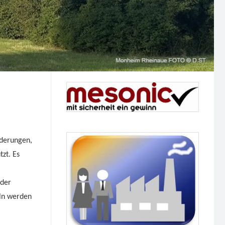
rderungen,
zt. Es
oder
eln werden